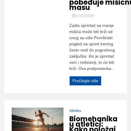
pobeđuje mišićn
masu
07/23/2026
Zašto sprintač sa manje
mišića može biti brži od
onog sa više Površinski
pogled na sprint trening
često vodi do pogrešnog
zaključka: što je sprintač
veći i mišićaviji, to će biti
brži. Ova pretpostavka...
Pročitajte više
Atletika
Biomehanika
u atletici:
Kako položaj