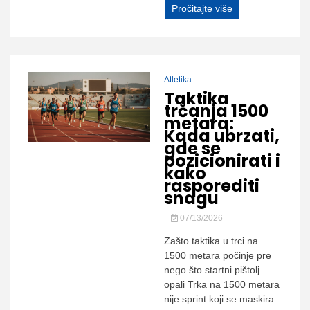
Pročitajte više
Atletika
Taktika
trčanja 1500
metara:
Kada ubrzati,
gde se
pozicionirati i
kako
rasporediti
snagu
07/13/2026
Zašto taktika u trci na
1500 metara počinje pre
nego što startni pištolj
opali Trka na 1500 metara
nije sprint koji se maskira