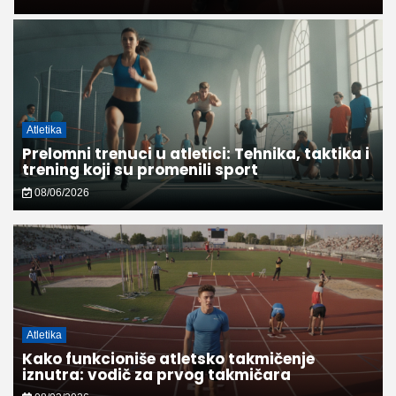
Atletika
Prelomni trenuci u atletici: Tehnika, taktika i
trening koji su promenili sport
08/06/2026
Atletika
Kako funkcioniše atletsko takmičenje
iznutra: vodič za prvog takmičara