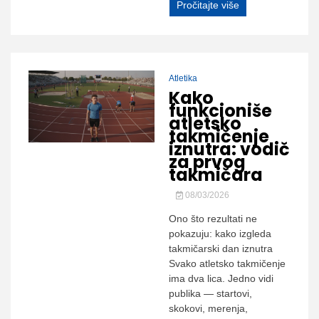
Pročitajte više
Atletika
Kako
funkcioniše
atletsko
takmičenje
iznutra: vodič
za prvog
takmičara
08/03/2026
Ono što rezultati ne
pokazuju: kako izgleda
takmičarski dan iznutra
Svako atletsko takmičenje
ima dva lica. Jedno vidi
publika — startovi,
skokovi, merenja,