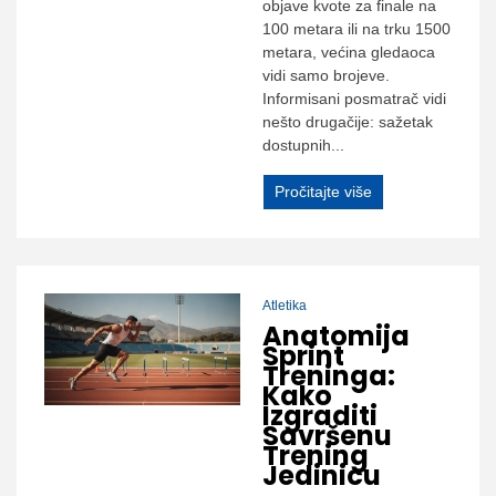
objave kvote za finale na
100 metara ili na trku 1500
metara, većina gledaoca
vidi samo brojeve.
Informisani posmatrač vidi
nešto drugačije: sažetak
dostupnih...
Pročitajte više
Atletika
Anatomija
Sprint
Treninga:
Kako
Izgraditi
Savršenu
Trening
Jedinicu