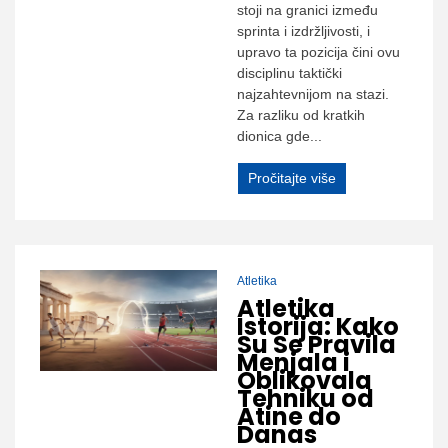
stoji na granici između
sprinta i izdržljivosti, i
upravo ta pozicija čini ovu
disciplinu taktički
najzahtevnijom na stazi.
Za razliku od kratkih
dionica gde...
Pročitajte više
Atletika
Atletika
Istorija: Kako
Su Se Pravila
Menjala i
Oblikovala
Tehniku od
Atine do
Danas