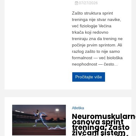
07/27/2026
Zašto struktura sprint
treninga nije stvar navike,
već fiziologije Većina
trkača koji redovno
treniraju zna da trening ne
počinje prvim sprintom. Ali
razlog zašto to nije samo
formalnost — već biološka
neophodnost — često...
Pročitajte više
Atletika
Neuromuskularn
osnova sprint
treninga: Zašto
živčani sistem