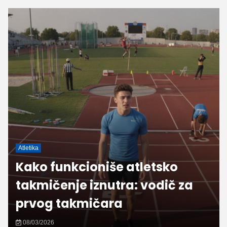
Atletika
Kako funkcioniše atletsko
takmičenje iznutra: vodič za
prvog takmičara
08/03/2026