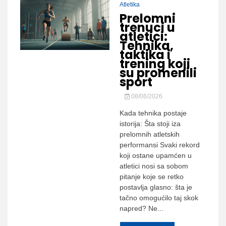
Atletika
Prelomni
trenuci u
atletici:
Tehnika,
taktika i
trening koji
su promenili
sport
08/06/2026
Kada tehnika postaje
istorija: Šta stoji iza
prelomnih atletskih
performansi Svaki rekord
koji ostane upamćen u
atletici nosi sa sobom
pitanje koje se retko
postavlja glasno: šta je
tačno omogućilo taj skok
napred? Ne...