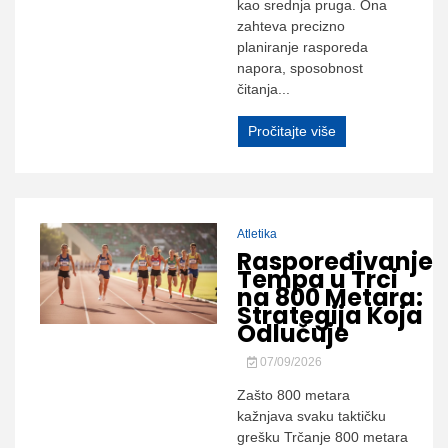
kao srednja pruga. Ona
zahteva precizno
planiranje rasporeda
napora, sposobnost
čitanja...
Pročitajte više
Atletika
Raspoređivanje
Tempa u Trci
na 800 Metara:
Strategija Koja
Odlučuje
07/09/2026
Zašto 800 metara
kažnjava svaku taktičku
grešku Trčanje 800 metara