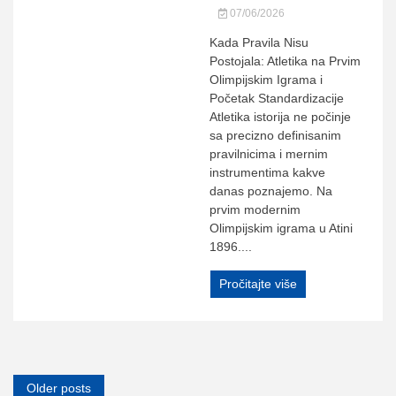
07/06/2026
Kada Pravila Nisu
Postojala: Atletika na Prvim
Olimpijskim Igrama i
Početak Standardizacije
Atletika istorija ne počinje
sa precizno definisanim
pravilnicima i mernim
instrumentima kakve
danas poznajemo. Na
prvim modernim
Olimpijskim igrama u Atini
1896....
Pročitajte više
Posts
Older posts