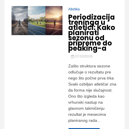
Atletika
Periodizacija
treninga u
atletici: Kako
planirati
sezonu od
pripreme do
peaking-a
07/16/2026
Zašto struktura sezone
odlučuje o rezultatu pre
nego što počne prva trka
Svaki ozbiljan atletičar zna
da forma nije slučajnost.
Ono što izgleda kao
vrhunski nastup na
glavnom takmičenju
rezultat je mesecima
planiranog rada...