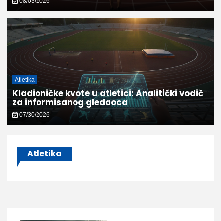
08/03/2026
Atletika
Kladioničke kvote u atletici: Analitički vodič
za informisanog gledaoca
07/30/2026
Atletika