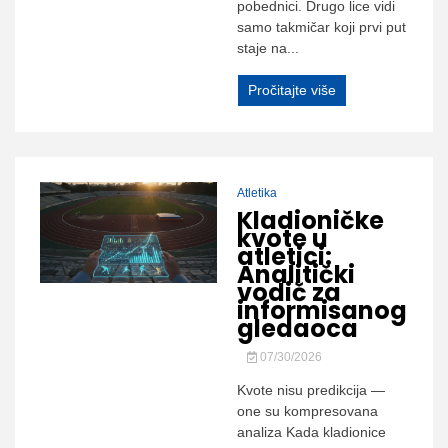
pobednici. Drugo lice vidi
samo takmičar koji prvi put
staje na...
Pročitajte više
Atletika
Kladioničke
kvote u
atletici:
Analitički
vodič za
informisanog
gledaoca
07/30/2026
Kvote nisu predikcija —
one su kompresovana
analiza Kada kladionice