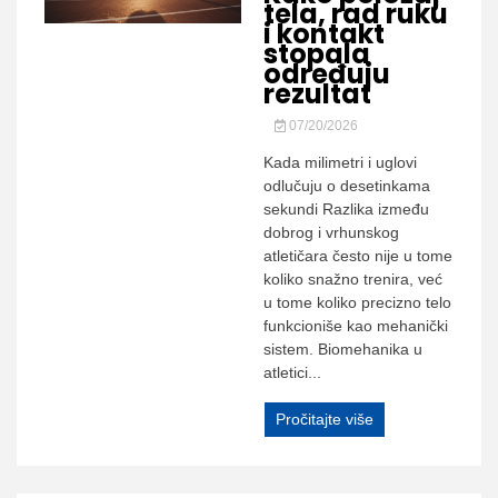
tela, rad ruku
i kontakt
stopala
određuju
rezultat
07/20/2026
Kada milimetri i uglovi
odlučuju o desetinkama
sekundi Razlika između
dobrog i vrhunskog
atletičara često nije u tome
koliko snažno trenira, već
u tome koliko precizno telo
funkcioniše kao mehanički
sistem. Biomehanika u
atletici...
Pročitajte više