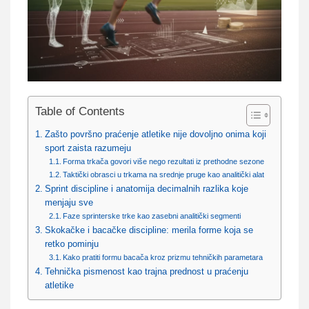
Table of Contents
Zašto površno praćenje atletike nije dovoljno onima koji
sport zaista razumeju
Forma trkača govori više nego rezultati iz prethodne sezone
Taktički obrasci u trkama na srednje pruge kao analitički alat
Sprint discipline i anatomija decimalnih razlika koje
menjaju sve
Faze sprinterske trke kao zasebni analitički segmenti
Skokačke i bacačke discipline: merila forme koja se
retko pominju
Kako pratiti formu bacača kroz prizmu tehničkih parametara
Tehnička pismenost kao trajna prednost u praćenju
atletike