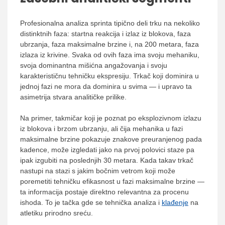
Profesionalna analiza sprinta tipično deli trku na nekoliko
distinktnih faza: startna reakcija i izlaz iz blokova, faza
ubrzanja, faza maksimalne brzine i, na 200 metara, faza
izlaza iz krivine. Svaka od ovih faza ima svoju mehaniku,
svoja dominantna mišićna angažovanja i svoju
karakterističnu tehničku ekspresiju. Trkač koji dominira u
jednoj fazi ne mora da dominira u svima — i upravo ta
asimetrija stvara analitičke prilike.
Na primer, takmičar koji je poznat po eksplozivnom izlazu
iz blokova i brzom ubrzanju, ali čija mehanika u fazi
maksimalne brzine pokazuje znakove preuranjenog pada
kadence, može izgledati jako na prvoj polovici staze pa
ipak izgubiti na poslednjih 30 metara. Kada takav trkač
nastupi na stazi s jakim bočnim vetrom koji može
poremetiti tehničku efikasnost u fazi maksimalne brzine —
ta informacija postaje direktno relevantna za procenu
ishoda. To je tačka gde se tehnička analiza i
klađenje
na
atletiku prirodno sreću.