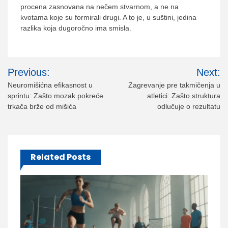
procena zasnovana na nečem stvarnom, a ne na
kvotama koje su formirali drugi. A to je, u suštini, jedina
razlika koja dugoročno ima smisla.
Post
Previous:
Next:
navigation
Neuromišićna efikasnost u
Zagrevanje pre takmičenja u
sprintu: Zašto mozak pokreće
atletici: Zašto struktura
trkača brže od mišića
odlučuje o rezultatu
Related Posts