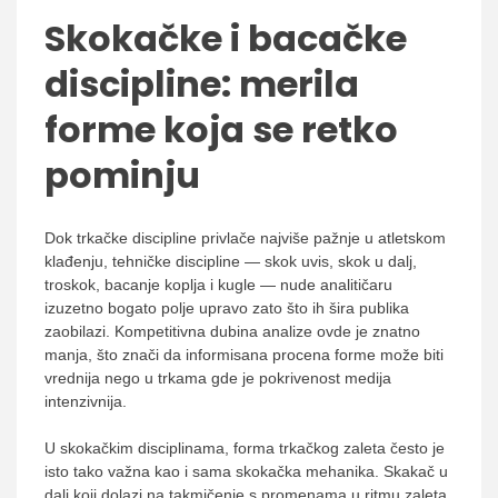
Skokačke i bacačke
discipline: merila
forme koja se retko
pominju
Dok trkačke discipline privlače najviše pažnje u atletskom
klađenju, tehničke discipline — skok uvis, skok u dalj,
troskok, bacanje koplja i kugle — nude analitičaru
izuzetno bogato polje upravo zato što ih šira publika
zaobilazi. Kompetitivna dubina analize ovde je znatno
manja, što znači da informisana procena forme može biti
vrednija nego u trkama gde je pokrivenost medija
intenzivnija.
U skokačkim disciplinama, forma trkačkog zaleta često je
isto tako važna kao i sama skokačka mehanika. Skakač u
dalj koji dolazi na takmičenje s promenama u ritmu zaleta