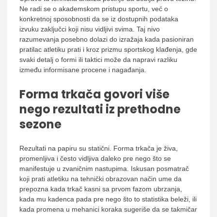
Ne radi se o akademskom pristupu sportu, već o
konkretnoj sposobnosti da se iz dostupnih podataka
izvuku zaključci koji nisu vidljivi svima. Taj nivo
razumevanja posebno dolazi do izražaja kada pasioniran
pratilac atletiku prati i kroz prizmu sportskog klađenja, gde
svaki detalj o formi ili taktici može da napravi razliku
između informisane procene i nagađanja.
Forma trkača govori više
nego rezultati iz prethodne
sezone
Rezultati na papiru su statični. Forma trkača je živa,
promenljiva i često vidljiva daleko pre nego što se
manifestuje u zvaničnim nastupima. Iskusan posmatrač
koji prati atletiku na tehnički obrazovan način ume da
prepozna kada trkač kasni sa prvom fazom ubrzanja,
kada mu kadenca pada pre nego što to statistika beleži, ili
kada promena u mehanici koraka sugeriše da se takmičar