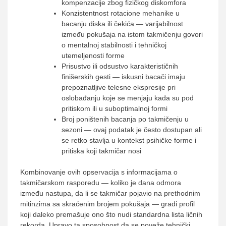
kompenzacije zbog fizičkog diskomfora
Konzistentnost rotacione mehanike u
bacanju diska ili čekića — varijabilnost
između pokušaja na istom takmičenju govori
o mentalnoj stabilnosti i tehničkoj
utemeljenosti forme
Prisustvo ili odsustvo karakterističnih
finišerskih gesti — iskusni bacači imaju
prepoznatljive telesne ekspresije pri
oslobađanju koje se menjaju kada su pod
pritiskom ili u suboptimalnoj formi
Broj poništenih bacanja po takmičenju u
sezoni — ovaj podatak je često dostupan ali
se retko stavlja u kontekst psihičke forme i
pritiska koji takmičar nosi
Kombinovanje ovih opservacija s informacijama o
takmičarskom rasporedu — koliko je dana odmora
između nastupa, da li se takmičar pojavio na prethodnim
mitinzima sa skraćenim brojem pokušaja — gradi profil
koji daleko premašuje ono što nudi standardna lista ličnih
rekorda. Upravo ta sposobnost da se poveže tehnički