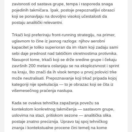
zavisnosti od sastava grupe, tempa i rasporeda snaga
pojedinih takmičara. Ipak, postoje prepoznatljivi obrasci
koji se ponavljaju na dovoljno visokoj učestalosti da
postaju analitički relevantni.
Trkači koji preferiraju front-running strategiju, na primer,
uglavnom to čine iz jasnog razloga: njihov aerobni
kapacitet je toliko superioran da im ritam koji zadaju sami
sebi daje prednost nad taktičkim okretnostima protivnika.
Nasuprot tome, trkači koji se drže sredine grupe i čekaju
završnih 200 metara oslanjaju se na eksplozivnost i sprint
na kraju, što znači da ih visok tempo u prvoj polovici trke
može neutralisati. Prepoznavanje koji trkač pripada kojoj
kategoriji nije spekulacija — to je obrazac koji se čita iz
višemesečnog praćenja nastupa.
Kada se ovakva tehnička zapažanja povežu sa
kontekstom konkretnog takmičenja — sastavom grupe,
uslovima na stazi, pritiskom sezone — analitička slika
postaje znatno preciznija. Upravo taj spoj tehničkog
znanja i kontekstualne procene čini temelj na kome