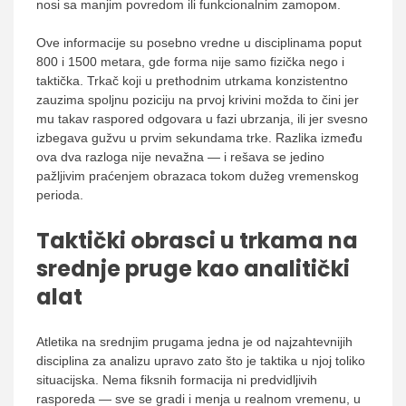
nosi sa manjim povredom ili funkcionalnim zamором.
Ove informacije su posebno vredne u disciplinama poput
800 i 1500 metara, gde forma nije samo fizička nego i
taktička. Trkač koji u prethodnim utrkama konzistentno
zauzima spoljnu poziciju na prvoj krivini možda to čini jer
mu takav raspored odgovara u fazi ubrzanja, ili jer svesno
izbegava gužvu u prvim sekundama trke. Razlika između
ova dva razloga nije nevažna — i rešava se jedino
pažljivim praćenjem obrazaca tokom dužeg vremenskog
perioda.
Taktički obrasci u trkama na
srednje pruge kao analitički
alat
Atletika na srednjim prugama jedna je od najzahtevnijih
disciplina za analizu upravo zato što je taktika u njoj toliko
situacijska. Nema fiksnih formacija ni predvidljivih
rasporeda — sve se gradi i menja u realnom vremenu, u