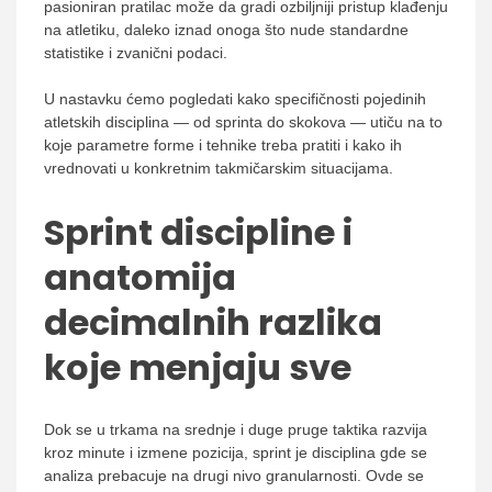
pasioniran pratilac može da gradi ozbiljniji pristup klađenju
na atletiku, daleko iznad onoga što nude standardne
statistike i zvanični podaci.
U nastavku ćemo pogledati kako specifičnosti pojedinih
atletskih disciplina — od sprinta do skokova — utiču na to
koje parametre forme i tehnike treba pratiti i kako ih
vrednovati u konkretnim takmičarskim situacijama.
Sprint discipline i
anatomija
decimalnih razlika
koje menjaju sve
Dok se u trkama na srednje i duge pruge taktika razvija
kroz minute i izmene pozicija, sprint je disciplina gde se
analiza prebacuje na drugi nivo granularnosti. Ovde se