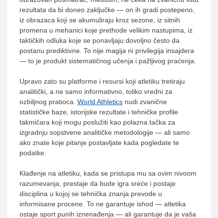
rezultata da bi doneo zaključke — on ih gradi postepeno,
iz obrazaca koji se akumuliraju kroz sezone, iz sitnih
promena u mehanici koje prethode velikim nastupima, iz
taktičkih odluka koje se ponavljaju dovoljno često da
postanu prediktivne. To nije magija ni privilegija insajdera
— to je produkt sistematičnog učenja i pažljivog praćenja.
Upravo zato su platforme i resursi koji atletiku tretiraju
analitički, a ne samo informativno, toliko vredni za
ozbiljnog pratioca.
World Athletics
nudi zvanične
statističke baze, istorijske rezultate i tehničke profile
takmičara koji mogu poslužiti kao polazna tačka za
izgradnju sopstvene analitičke metodologije — ali samo
ako znate koje pitanje postavljate kada pogledate te
podatke.
Klađenje na atletiku, kada se pristupa mu sa ovim nivoom
razumevanja, prestaje da bude igra sreće i postaje
disciplina u kojoj se tehnička znanja prevode u
informisane procene. To ne garantuje ishod — atletika
ostaje sport punih iznenađenja — ali garantuje da je vaša