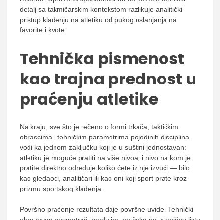
detalj sa takmičarskim kontekstom razlikuje analitički
pristup klađenju na atletiku od pukog oslanjanja na
favorite i kvote.
Tehnička pismenost
kao trajna prednost u
praćenju atletike
Na kraju, sve što je rečeno o formi trkača, taktičkim
obrascima i tehničkim parametrima pojedinih disciplina
vodi ka jednom zaključku koji je u suštini jednostavan:
atletiku je moguće pratiti na više nivoa, i nivo na kom je
pratite direktno određuje koliko ćete iz nje izvući — bilo
kao gledaoci, analitičari ili kao oni koji sport prate kroz
prizmu sportskog klađenja.
Površno praćenje rezultata daje površne uvide. Tehnički
obrazovan posmatrač, međutim, ne čeka na zvaničnu listu