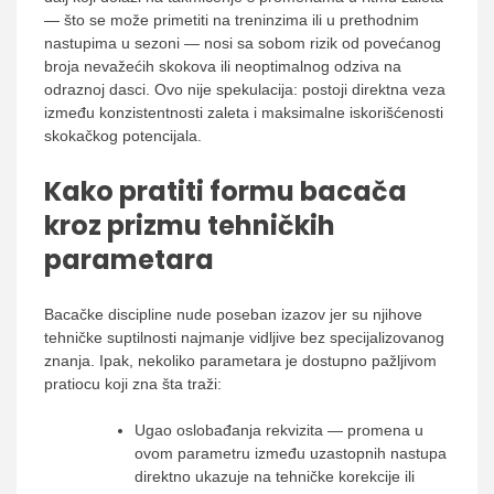
— što se može primetiti na treninzima ili u prethodnim
nastupima u sezoni — nosi sa sobom rizik od povećanog
broja nevažećih skokova ili neoptimalnog odziva na
odraznoj dasci. Ovo nije spekulacija: postoji direktna veza
između konzistentnosti zaleta i maksimalne iskorišćenosti
skokačkog potencijala.
Kako pratiti formu bacača
kroz prizmu tehničkih
parametara
Bacačke discipline nude poseban izazov jer su njihove
tehničke suptilnosti najmanje vidljive bez specijalizovanog
znanja. Ipak, nekoliko parametara je dostupno pažljivom
pratiocu koji zna šta traži:
Ugao oslobađanja rekvizita — promena u
ovom parametru između uzastopnih nastupa
direktno ukazuje na tehničke korekcije ili