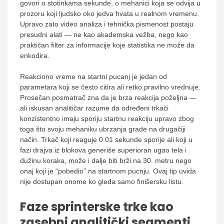
govori o stotinkama sekunde, o mehanici koja se odvija u
prozoru koji ljudsko oko jedva hvata u realnom vremenu.
Upravo zato video analiza i tehnička pismenost postaju
presudni alati — ne kao akademska vežba, nego kao
praktičan filter za informacije koje statistika ne može da
enkodira.
Reakciono vreme na startni pucanj je jedan od
parametara koji se često citira ali retko pravilno vrednuje.
Prosečan posmatrač zna da je brza reakcija poželjna —
ali iskusan analitičar razume da određeni trkači
konzistentno imaju sporiju startnu reakciju upravo zbog
toga što svoju mehaniku ubrzanja grade na drugačiji
način. Trkač koji reaguje 0.01 sekunde sporije ali koji u
fazi drajva iz blokova generiše superioran ugao tela i
dužinu koraka, može i dalje biti brži na 30. metru nego
onaj koji je “pobedio” na startnom pucnju. Ovaj tip uvida
nije dostupan onome ko gleda samo finišersku listu.
Faze sprinterske trke kao
zasebni analitički segmenti