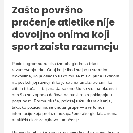
Zašto površno
praćenje atletike nije
dovoljno onima koji
sport zaista razumeju
Postoji ogromna razlika između gledanja trke i
razumevanja trke. Onaj ko je ikad stajao u startnim
blokovima, ko je osećao kako mu se mišići pune laktatom
na poslednjoj ravnoj, ili ko je satima analizirao snimke
elitnih trkača — taj zna da se ono što se vidi na ekranu i
ono što se zapravo dešava na stazi retko poklapaju u
potpunosti. Forma trkača, položaj ruku, ritam disanja,
taktičko pozicioniranje unutar grupe — sve to nosi
informacije koje prolaze nezapaženo ako gledalac nema
analitički okvir za njihovo tumačenje.
Upravo tu tehnička analiza počinje da dobija pravu težinu.