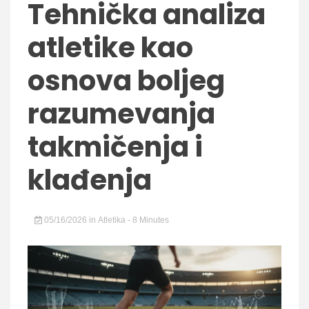
Tehnička analiza
atletike kao
osnova boljeg
razumevanja
takmičenja i
klađenja
05/16/2026
in
Atletika
- 8 Minutes