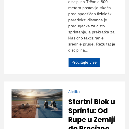
disciplina Trčanje 800
metara postavljа trkača
pred specifičan fiziološki
paradoks: distanca je
predugačka za čisto
sprintanje, a prekratka za
klasično taktiziranje
srednje pruge. Rezultat je
disciplina...
Pročitajte više
Atletika
Startni Blok u
Sprintu: Od
Rupe u Zemlji
do Precizne