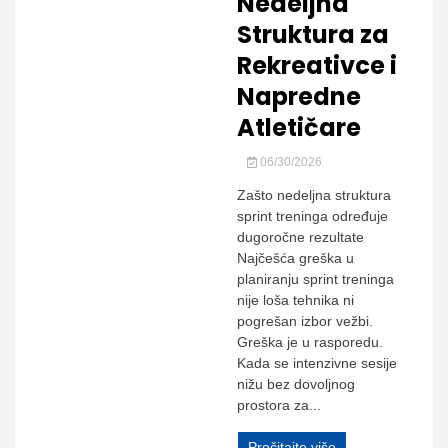
Nedeljna
Struktura za
Rekreativce i
Napredne
Atletičare
06/30/2026
Zašto nedeljna struktura
sprint treninga određuje
dugoročne rezultate
Najčešća greška u
planiranju sprint treninga
nije loša tehnika ni
pogrešan izbor vežbi.
Greška je u rasporedu.
Kada se intenzivne sesije
nižu bez dovoljnog
prostora za...
Pročitajte više