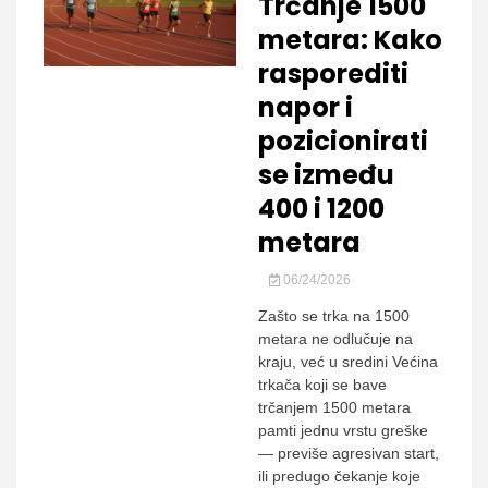
Trčanje 1500
metara: Kako
rasporediti
napor i
pozicionirati
se između
400 i 1200
metara
06/24/2026
Zašto se trka na 1500
metara ne odlučuje na
kraju, već u sredini Većina
trkača koji se bave
trčanjem 1500 metara
pamti jednu vrstu greške
— previše agresivan start,
ili predugo čekanje koje