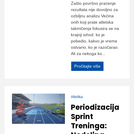
Zašto površno praćenje
rezultata nije dovoljno za
ozbiljnu analizu Većina
onih koji prate atletska
takmičenja fokusira se na
krajnji ishod: ko je
pobedio, kakvo je vreme
ostvario, ko je razočarao.
Ali za nekoga ko...
Pročitajte više
Atletika
Periodizacija
Sprint
Treninga: