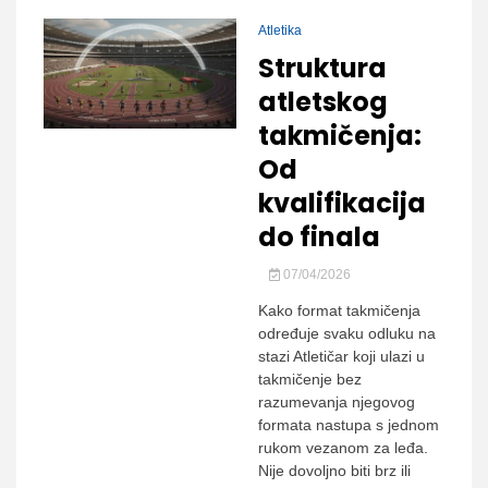
Atletika
Struktura
atletskog
takmičenja:
Od
kvalifikacija
do finala
07/04/2026
Kako format takmičenja
određuje svaku odluku na
stazi Atletičar koji ulazi u
takmičenje bez
razumevanja njegovog
formata nastupa s jednom
rukom vezanom za leđa.
Nije dovoljno biti brz ili