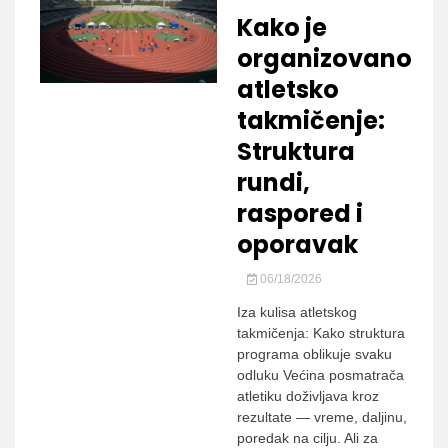
Kako je
organizovano
atletsko
takmičenje:
Struktura
rundi,
raspored i
oporavak
06/18/2026
Iza kulisa atletskog
takmičenja: Kako struktura
programa oblikuje svaku
odluku Većina posmatrača
atletiku doživljava kroz
rezultate — vreme, daljinu,
poredak na cilju. Ali za