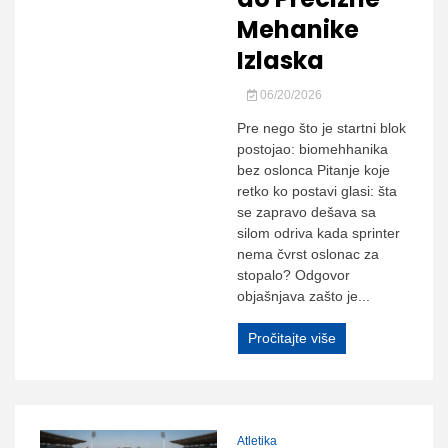
Mehanike
Izlaska
06/20/2026
Pre nego što je startni blok
postojao: biomehhanika
bez oslonca Pitanje koje
retko ko postavi glasi: šta
se zapravo dešava sa
silom odriva kada sprinter
nema čvrst oslonac za
stopalo? Odgovor
objašnjava zašto je...
Pročitajte više
Atletika