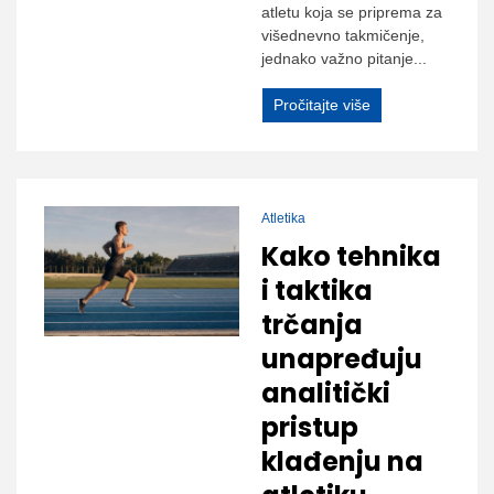
atletu koja se priprema za
višednevno takmičenje,
jednako važno pitanje...
Pročitajte više
Atletika
Kako tehnika
i taktika
trčanja
unapređuju
analitički
pristup
klađenju na