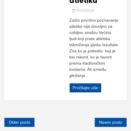
atletiku
06/16/2026
Zašto površno poznavanje
atletike nije dovoljno za
ozbiljnu analizu Većina
ljudi koji prate atletska
takmičenja gleda rezultate.
Zna ko je pobedio, koji je
bio rekord, ko je favorit
prema kladioničkim
kvotama. Ali između
gledanja...
Pročitajte više
Posts
Older posts
Newer posts