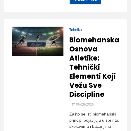
Tehnika
Biomehanska
Osnova
Atletike:
Tehnički
Elementi Koji
Vežu Sve
Discipline
06/28/2026
Zašto se isti biomehanski
principi pojavljuju u sprintu,
skokovima i bacanjima