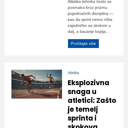
Atletika tehnika često se
posmatra kroz prizmu
pojedinačnih disciplina —
kao da sprint nema ništa
zajedničko sa skokom u
dalj, a bacanje koplja...
Pročitajte više
Atletika
Eksplozivna
snaga u
atletici: Zašto
je temelj
sprinta i
skokova