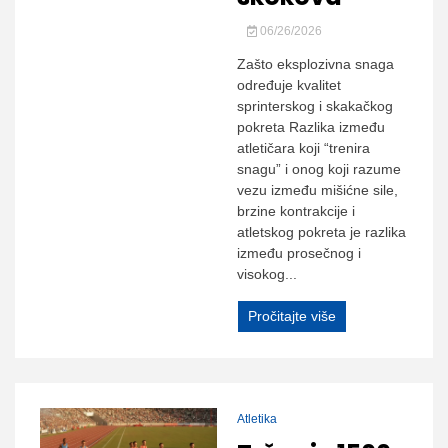
06/26/2026
Zašto eksplozivna snaga
određuje kvalitet
sprinterskog i skakačkog
pokreta Razlika između
atletičara koji “trenira
snagu” i onog koji razume
vezu između mišićne sile,
brzine kontrakcije i
atletskog pokreta je razlika
između prosečnog i
visokog...
Pročitajte više
Atletika