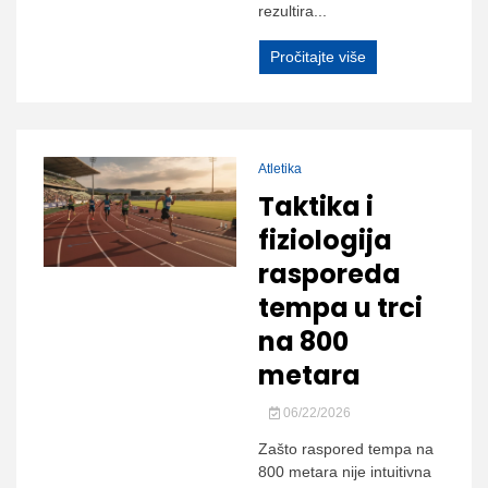
rezultira...
Pročitajte više
Atletika
Taktika i
fiziologija
rasporeda
tempa u trci
na 800
metara
06/22/2026
Zašto raspored tempa na
800 metara nije intuitivna