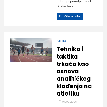
dobro pripremljen fizički.
Svaka faza,...
Pročitajte više
Atletika
Tehnika i
taktika
trkača kao
osnova
analitičkog
klađenja na
atletiku
07/02/2026