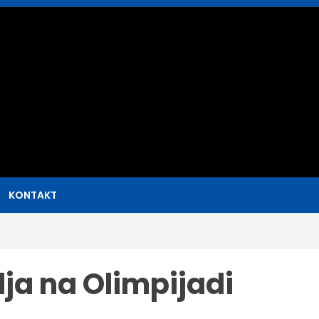
sat
KONTAKT
lja na Olimpijadi