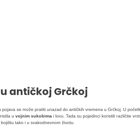
 u antičkoj Grčkoj
gova pojava se može pratiti unazad do antičkih vremena u Grčkoj. U počet
ristila u
vojnim sukobima
i lovu. Tada su pojedinci koristili različite vrs
 bojištu tako i u svakodnevnom životu.