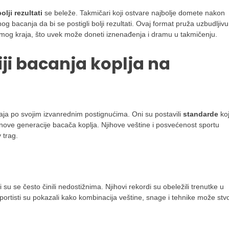
olji rezultati
se beleže. Takmičari koji ostvare najbolje domete nakon
 bacanja da bi se postigli bolji rezultati. Ovaj format pruža uzbudljivu 
samog kraja, što uvek može doneti iznenađenja i dramu u takmičenju.
riji bacanja koplja na
vaja po svojim izvanrednim postignućima. Oni su postavili
standarde
ko
li nove generacije bacača koplja. Njihove veštine i posvećenost sportu
v trag.
i su se često činili nedostižnima. Njihovi rekordi su obeležili trenutke u
 sportisti su pokazali kako kombinacija veštine, snage i tehnike može stvor