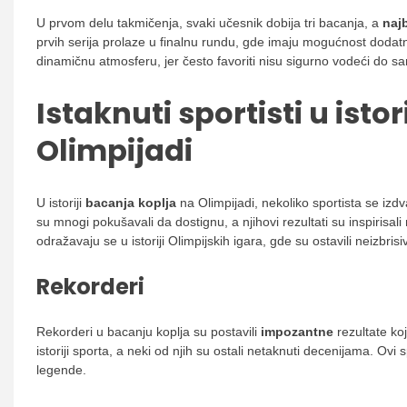
U prvom delu takmičenja, svaki učesnik dobija tri bacanja, a
najb
prvih serija prolaze u finalnu rundu, gde imaju mogućnost dodatnog
dinamičnu atmosferu, jer često favoriti nisu sigurno vodeći do 
Istaknuti sportisti u isto
Olimpijadi
U istoriji
bacanja koplja
na Olimpijadi, nekoliko sportista se izd
su mnogi pokušavali da dostignu, a njihovi rezultati su inspirisa
odražavaju se u istoriji Olimpijskih igara, gde su ostavili neizbrisi
Rekorderi
Rekorderi u bacanju koplja su postavili
impozantne
rezultate koj
istoriji sporta, a neki od njih su ostali netaknuti decenijama. Ovi
legende.