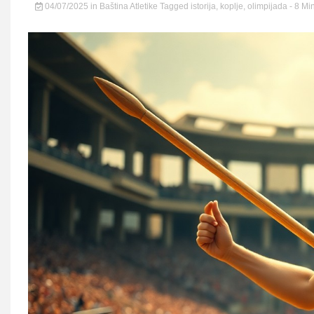
04/07/2025
in
Baština Atletike
Tagged
istorija
,
koplje
,
olimpijada
- 8 Mi