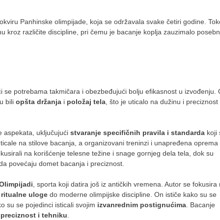
 okviru Panhinske olimpijade, koja se održavala svake četiri godine. To
inu kroz različite discipline, pri čemu je bacanje koplja zauzimalo poseb
i se potrebama takmičara i obezbeđujući bolju efikasnost u izvođenju. 
u bili
opšta držanja
i
položaj tela
, što je uticalo na dužinu i preciznost
e aspekata, uključujući
stvaranje specifičnih pravila i standarda
koji
uticale na stilove bacanja, a organizovani treninzi i unapređena oprema
okusirali na korišćenje telesne težine i snage gornjeg dela tela, dok su
da povećaju domet bacanja i preciznost.
Olimpijadi
, sporta koji datira još iz antičkih vremena. Autor se fokusira
ritualne uloge
do moderne olimpijske discipline. On ističe kako su se
o su se pojedinci isticali svojim
izvanrednim postignućima
. Bacanje
preciznost i tehniku
.