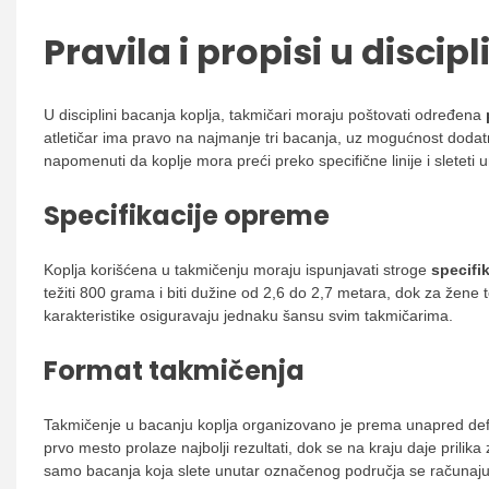
Pravila i propisi u discip
U disciplini bacanja koplja, takmičari moraju poštovati određena
atletičar ima pravo na najmanje tri bacanja, uz mogućnost dodatn
napomenuti da koplje mora preći preko specifične linije i sleteti
Specifikacije opreme
Koplja korišćena u takmičenju moraju ispunjavati stroge
specifik
težiti 800 grama i biti dužine od 2,6 do 2,7 metara, dok za žene
karakteristike osiguravaju jednaku šansu svim takmičarima.
Format takmičenja
Takmičenje u bacanju koplja organizovano je prema unapred d
prvo mesto prolaze najbolji rezultati, dok se na kraju daje prili
samo bacanja koja slete unutar označenog područja se računaju