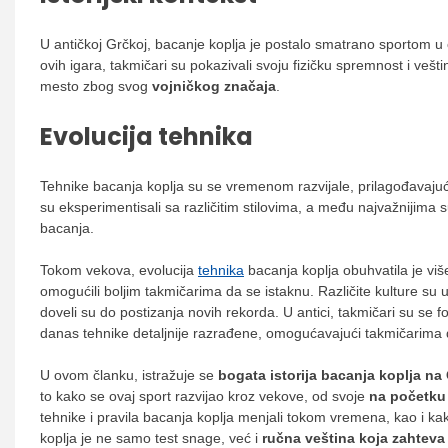
U antičkoj Grčkoj, bacanje koplja je postalo smatrano sportom u
ovih igara, takmičari su pokazivali svoju fizičku spremnost i vešt
mesto zbog svog
vojničkog značaja
.
Evolucija tehnika
Tehnike bacanja koplja su se vremenom razvijale, prilagođavajuć
su eksperimentisali sa različitim stilovima, a među najvažnijima s
bacanja.
Tokom vekova, evolucija
tehnika
bacanja koplja obuhvatila je viš
omogućili boljim takmičarima da se istaknu. Različite kulture su 
doveli su do postizanja novih rekorda. U antici, takmičari su se f
danas tehnike detaljnije razrađene, omogućavajući takmičarima 
U ovom članku, istražuje se
bogata istorija bacanja koplja na 
to kako se ovaj sport razvijao kroz vekove, od svoje
na početku 
tehnike i pravila bacanja koplja menjali tokom vremena, kao i kak
koplja je ne samo test snage, već i
ručna veština koja zahteva 