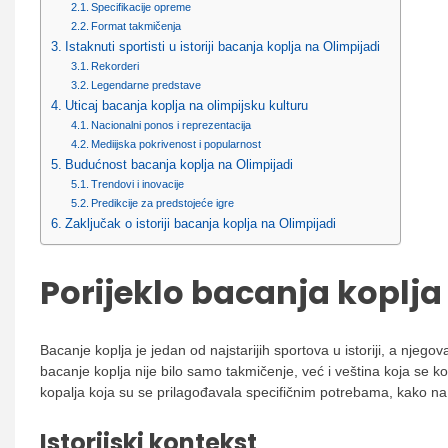
Specifikacije opreme
Format takmičenja
Istaknuti sportisti u istoriji bacanja koplja na Olimpijadi
Rekorderi
Legendarne predstave
Uticaj bacanja koplja na olimpijsku kulturu
Nacionalni ponos i reprezentacija
Mediijska pokrivenost i popularnost
Budućnost bacanja koplja na Olimpijadi
Trendovi i inovacije
Predikcije za predstojeće igre
Zaključak o istoriji bacanja koplja na Olimpijadi
Porijeklo bacanja koplja
Bacanje koplja je jedan od najstarijih sportova u istoriji, a nje
bacanje koplja nije bilo samo takmičenje, već i veština koja se ko
kopalja koja su se prilagođavala specifičnim potrebama, kako na
Istorijski kontekst