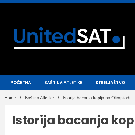
Skip
to
content
Sportske vesti –
atletika
i tenis
United
POČETNA
BAŠTINA ATLETIKE
STRELJAŠTVO
Home
Baština Atletike
Istorija bacanja koplja na Olimpijadi
Istorija bacanja kop