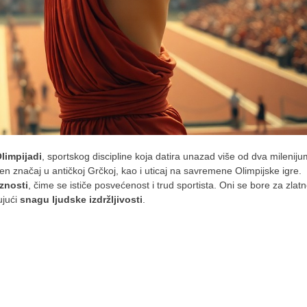
Olimpijadi
, sportskog discipline koja datira unazad više od dva mileniju
njen značaj u antičkoj Grčkoj, kao i uticaj na savremene Olimpijske igre.
iznosti
, čime se ističe posvećenost i trud sportista. Oni se bore za zlat
ujući
snagu ljudske izdržljivosti
.