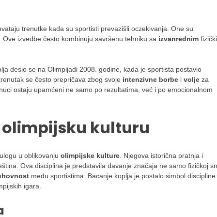
ataju trenutke kada su sportisti prevazišli oczekivanja. One su
. Ove izvedbe često kombinuju savršenu tehniku sa
izvanrednim
fizičk
plja desio se na Olimpijadi 2008. godine, kada je sportista postavio
 trenutak se često prepričava zbog svoje
intenzivne borbe
i
volje
za
renuci ostaju upamćeni ne samo po rezultatima, već i po emocionalnom
 olimpijsku kulturu
 ulogu u oblikovanju
olimpijske kulture
. Njegova istorična pratnja i
veština. Ova disciplina je predstavila davanje značaja ne samo fizičkoj s
duhovnost
među sportistima. Bacanje koplja je postalo simbol discipline 
pijskih igara.
a