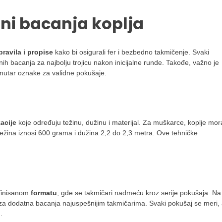
lini bacanja koplja
pravila i propise
kako bi osigurali fer i bezbedno takmičenje. Svaki
ih bacanja za najbolju trojicu nakon inicijalne runde. Takođe, važno je
 unutar oznake za validne pokušaje.
acije
koje određuju težinu, dužinu i materijal. Za muškarce, koplje mor
 težina iznosi 600 grama i dužina 2,2 do 2,3 metra. Ove tehničke
efinisanom
formatu
, gde se takmičari nadmeću kroz serije pokušaja. Na
ka za dodatna bacanja najuspešnijim takmičarima. Svaki pokušaj se meri,
.