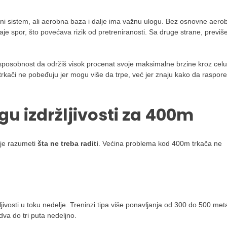
i sistem, ali aerobna baza i dalje ima važnu ulogu. Bez osnovne aero
e spor, što povećava rizik od pretreniranosti. Sa druge strane, previš
i sposobnost da održiš visok procenat svoje maksimalne brzine kroz celu
trkači ne pobeđuju jer mogu više da trpe, već jer znaju kako da raspor
gu izdržljivosti za 400m
o je razumeti
šta ne treba raditi
. Većina problema kod 400m trkača ne
ljivosti u toku nedelje. Treninzi tipa više ponavljanja od 300 do 500 met
a do tri puta nedeljno.