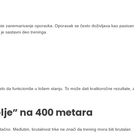
este zanemarivanje oporavka. Oporavak se često doživljava kao pasivan
 je sastavni deo treninga.
 telo da funkcioniše u lošem stanju. To može dati kratkoročne rezultate, a
olje” na 400 metara
i tačno. Međutim, brutalnost trke ne znači da trening mora biti brutalan