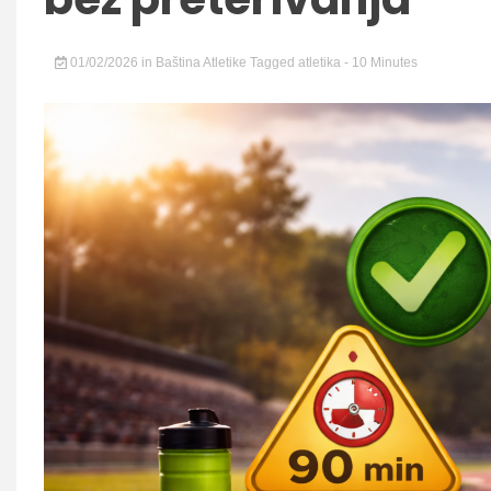
01/02/2026
in
Baština Atletike
Tagged
atletika
- 10 Minutes