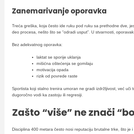
Zanemarivanje oporavka
Treća greška, koja često ide ruku pod ruku sa prethodne dve, j
deo procesa, nešto što se “odradi usput”. U stvarnosti, oporavak
Bez adekvatnog oporavka:
laktat se sporije uklanja
mišićna oštećenja se gomilaju
motivacija opada
rizik od povrede raste
Sportista koji stalno trenira umoran ne gradi izdržljivost, već uči
dugoročno vodi ka zastoju ili regresiji.
Zašto “više” ne znači “b
Disciplina 400 metara često nosi reputaciju brutalne trke, što je 