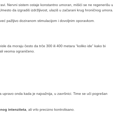
vi. Nervni sistem ostaje konstantno umoran, mišići se ne regenerišu 
Umesto da izgradiš izdržljivost, ulaziš u začarani krug hroničnog umora
 već pažljivo doziranom stimulacijom i dovoljnim oporavkom.
misle da moraju često da trče 300 ili 400 metara “koliko ide” kako bi
 ali veoma ograničeno.
a upravo onda kada je najvažnija, u završnici. Time se uči pogrešan
nog intenziteta
, ali vrlo precizno kontrolisano.