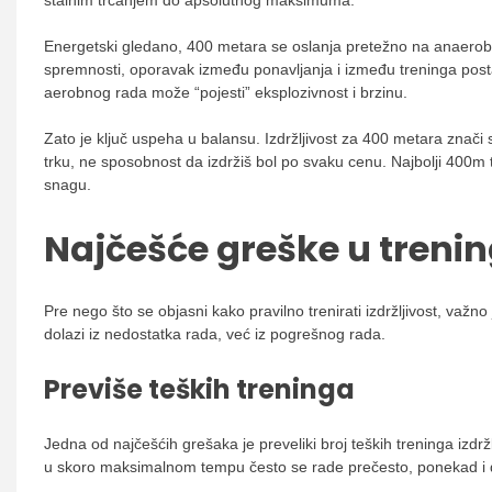
stalnim trčanjem do apsolutnog maksimuma.
Energetski gledano, 400 metara se oslanja pretežno na anaerobn
spremnosti, oporavak između ponavljanja i između treninga postaj
aerobnog rada može “pojesti” eksplozivnost i brzinu.
Zato je ključ uspeha u balansu. Izdržljivost za 400 metara znač
trku, ne sposobnost da izdržiš bol po svaku cenu. Najbolji 400m 
snagu.
Najčešće greške u trenin
Pre nego što se objasni kako pravilno trenirati izdržljivost, važn
dolazi iz nedostatka rada, već iz pogrešnog rada.
Previše teških treninga
Jedna od najčešćih grešaka je preveliki broj teških treninga izdrž
u skoro maksimalnom tempu često se rade prečesto, ponekad i dv