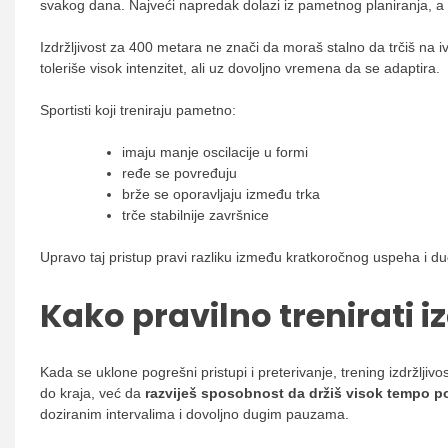
svakog dana. Najveći napredak dolazi iz pametnog planiranja, a n
Izdržljivost za 400 metara ne znači da moraš stalno da trčiš na 
toleriše visok intenzitet, ali uz dovoljno vremena da se adaptira.
Sportisti koji treniraju pametno:
imaju manje oscilacije u formi
ređe se povređuju
brže se oporavljaju između trka
trče stabilnije završnice
Upravo taj pristup pravi razliku između kratkoročnog uspeha i d
Kako pravilno trenirati i
Kada se uklone pogrešni pristupi i preterivanje, trening izdržljivo
do kraja, već da
razviješ sposobnost da držiš visok tempo 
doziranim intervalima i dovoljno dugim pauzama.