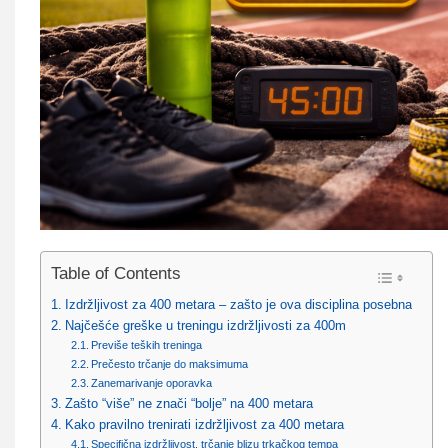
Table of Contents
Izdržljivost za 400 metara – zašto je ova disciplina posebna
Najčešće greške u treningu izdržljivosti za 400m
Previše teških treninga
Prečesto trčanje do maksimuma
Zanemarivanje oporavka
Zašto “više” ne znači “bolje” na 400 metara
Kako pravilno trenirati izdržljivost za 400 metara
Specifična izdržljivost, trčanje blizu trkačkog tempa