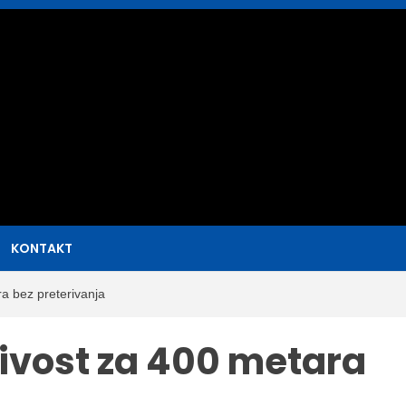
sat
KONTAKT
ra bez preterivanja
ljivost za 400 metara