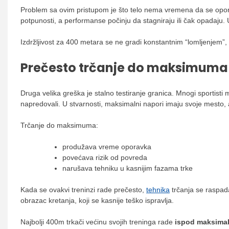
Problem sa ovim pristupom je što telo nema vremena da se opora
potpunosti, a performanse počinju da stagniraju ili čak opadaju. 
Izdržljivost za 400 metara se ne gradi konstantnim “lomljenjem”,
Prečesto trčanje do maksimuma
Druga velika greška je stalno testiranje granica. Mnogi sportisti 
napredovali. U stvarnosti, maksimalni napori imaju svoje mesto,
Trčanje do maksimuma:
produžava vreme oporavka
povećava rizik od povreda
narušava tehniku u kasnijim fazama trke
Kada se ovakvi treninzi rade prečesto,
tehnika
trčanja se raspad
obrazac kretanja, koji se kasnije teško ispravlja.
Najbolji 400m trkači većinu svojih treninga rade
ispod maksimal