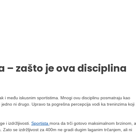
a – zašto je ova disciplina
čak i među iskusnim sportistima. Mnogi ovu disciplinu posmatraju kao
ni jedno ni drugo. Upravo ta pogrešna percepcija vodi ka treninzima koji
 i izdržljivosti.
Sportista
mora da trči gotovo maksimalnom brzinom, a
. Zato se izdržljivost za 400m ne gradi dugim laganim trčanjem, ali ni