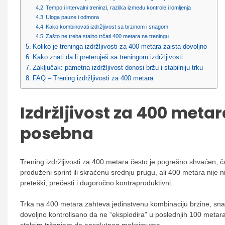
Tempo i intervalni treninzi, razlika između kontrole i lomljenja
Uloga pauze i odmora
Kako kombinovati izdržljivost sa brzinom i snagom
Zašto ne treba stalno trčati 400 metara na treningu
Koliko je treninga izdržljivosti za 400 metara zaista dovoljno
Kako znati da li preteruješ sa treningom izdržljivosti
Zaključak: pametna izdržljivost donosi bržu i stabilniju trku
FAQ – Trening izdržljivosti za 400 metara
Izdržljivost za 400 metar
posebna
Trening izdržljivosti za 400 metara često je pogrešno shvaćen, 
produženi sprint ili skraćenu srednju prugu, ali 400 metara nije 
preteški, prečesti i dugoročno kontraproduktivni.
Trka na 400 metara zahteva jedinstvenu kombinaciju brzine, snage
dovoljno kontrolisano da ne “eksplodira” u poslednjih 100 metara