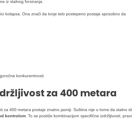
e iz stalnog forsiranja.
ivici kolapsa. Ona znači da tvoje telo postepeno postaje sposobno da
ugoročne konkurentnosti.
zdržljivost za 400 metara
sti za 400 metara postaje znatno jasniji. Suština nije u tome da stalno i
pod kontrolom
. To se postiže kombinacijom specifične izdržljivosti, pravi