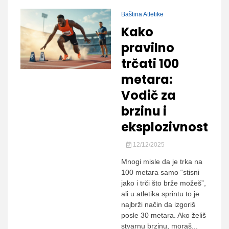
Baština Atletike
Kako
pravilno
trčati 100
metara:
Vodič za
brzinu i
eksplozivnost
12/12/2025
Mnogi misle da je trka na
100 metara samo “stisni
jako i trči što brže možeš”,
ali u atletika sprintu to je
najbrži način da izgoriš
posle 30 metara. Ako želiš
stvarnu brzinu, moraš...