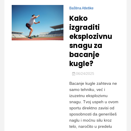
Baština Atletike
Kako
izgraditi
eksplozivnu
snagu za
bacanje
kugle?
06/24/2025
Bacanje kugle zahteva ne
samo tehniku, već i
izuzetnu eksplozivnu
snagu. Tvoj uspeh u ovom
sportu direktno zavisi od
sposobnosti da generišeš
naglu i moćnu silu kroz
telo, naročito u predelu