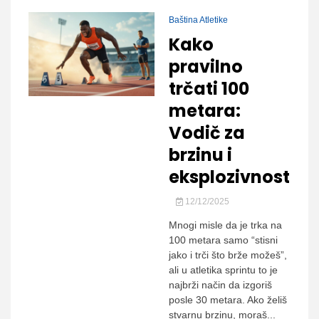
Baština Atletike
Kako
pravilno
trčati 100
metara:
Vodič za
brzinu i
eksplozivnost
12/12/2025
Mnogi misle da je trka na
100 metara samo “stisni
jako i trči što brže možeš”,
ali u atletika sprintu to je
najbrži način da izgoriš
posle 30 metara. Ako želiš
stvarnu brzinu, moraš...