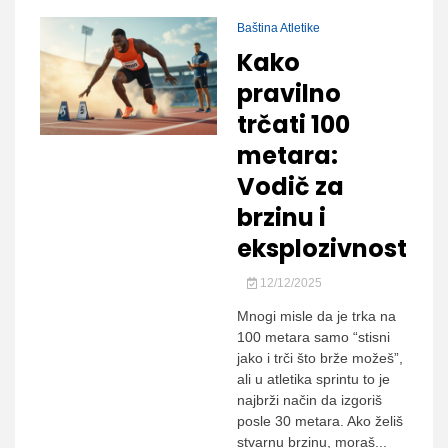
Baština Atletike
Kako
pravilno
trčati 100
metara:
Vodič za
brzinu i
eksplozivnost
12/12/2025
Mnogi misle da je trka na
100 metara samo “stisni
jako i trči što brže možeš”,
ali u atletika sprintu to je
najbrži način da izgoriš
posle 30 metara. Ako želiš
stvarnu brzinu, moraš...