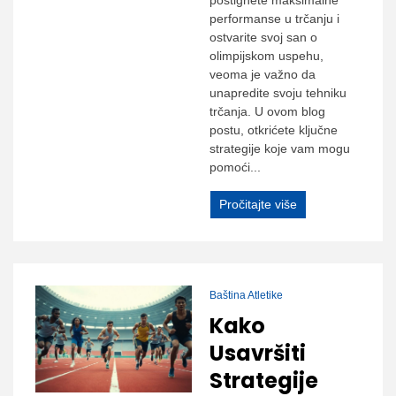
postignete maksimalne
performanse u trčanju i
ostvarite svoj san o
olimpijskom uspehu,
veoma je važno da
unapredite svoju tehniku
trčanja. U ovom blog
postu, otkrićete ključne
strategije koje vam mogu
pomoći...
Pročitajte više
Baština Atletike
Kako
Usavršiti
Strategije