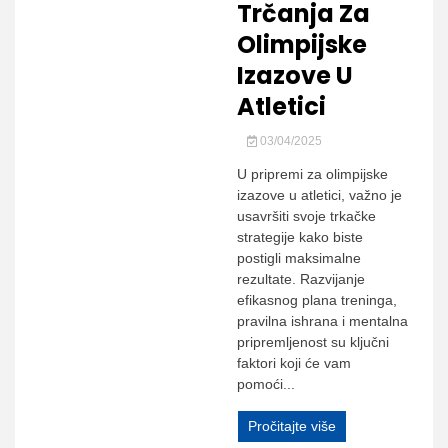
Trčanja Za
Olimpijske
Izazove U
Atletici
03/04/2025
U pripremi za olimpijske
izazove u atletici, važno je
usavršiti svoje trkačke
strategije kako biste
postigli maksimalne
rezultate. Razvijanje
efikasnog plana treninga,
pravilna ishrana i mentalna
pripremljenost su ključni
faktori koji će vam
pomoći...
Pročitajte više