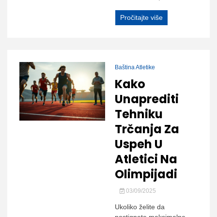
Pročitajte više
Baština Atletike
Kako
Unaprediti
Tehniku
Trčanja Za
Uspeh U
Atletici Na
Olimpijadi
03/09/2025
Ukoliko želite da