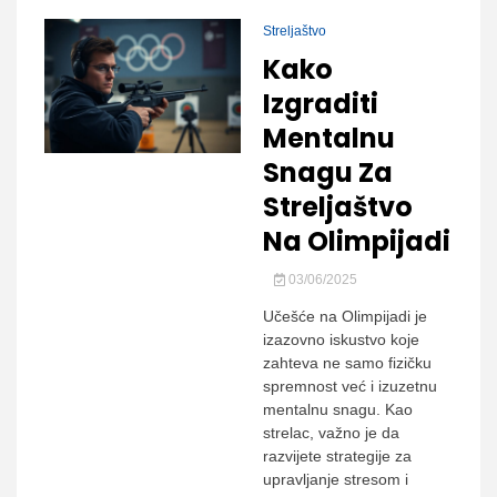
Streljaštvo
Kako
Izgraditi
Mentalnu
Snagu Za
Streljaštvo
Na Olimpijadi
03/06/2025
Učešće na Olimpijadi je
izazovno iskustvo koje
zahteva ne samo fizičku
spremnost već i izuzetnu
mentalnu snagu. Kao
strelac, važno je da
razvijete strategije za
upravljanje stresom i