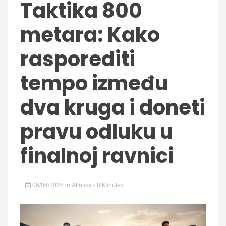
Taktika 800
metara: Kako
rasporediti
tempo između
dva kruga i doneti
pravu odluku u
finalnoj ravnici
06/04/2026
in
Atletika
- 8 Minutes