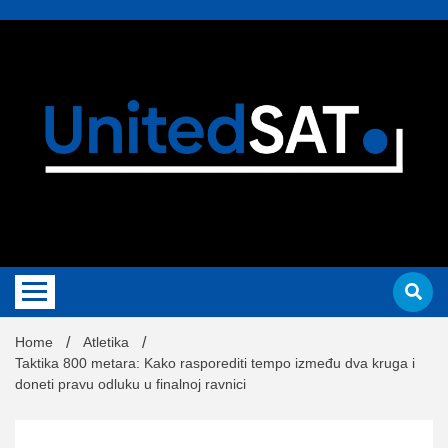
Skip
to
content
Sportske vesti –
atletika
i tenis
United
Home
Atletika
Taktika 800 metara: Kako rasporediti tempo između dva kruga i
doneti pravu odluku u finalnoj ravnici