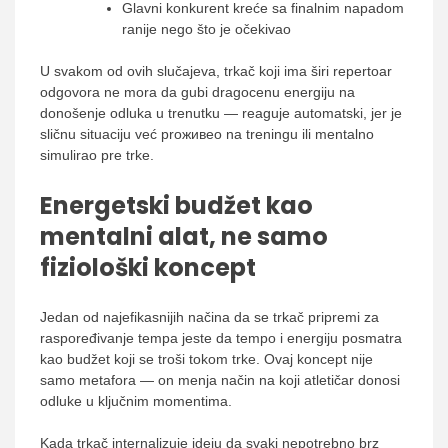
Glavni konkurent kreće sa finalnim napadom
ranije nego što je očekivao
U svakom od ovih slučajeva, trkač koji ima širi repertoar
odgovora ne mora da gubi dragocenu energiju na
donošenje odluka u trenutku — reaguje automatski, jer je
sličnu situaciju već proживео na treningu ili mentalno
simulirao pre trke.
Energetski budžet kao
mentalni alat, ne samo
fiziološki koncept
Jedan od najefikasnijih načina da se trkač pripremi za
raspoređivanje tempa jeste da tempo i energiju posmatra
kao budžet koji se troši tokom trke. Ovaj koncept nije
samo metafora — on menja način na koji atletičar donosi
odluke u ključnim momentima.
Kada trkač internalizuje ideju da svaki nepotrebno brz