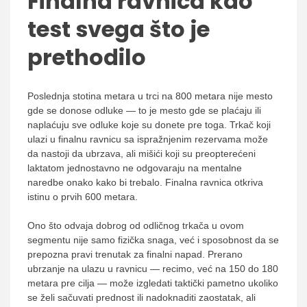
Finalna ravnica kao
test svega što je
prethodilo
Poslednja stotina metara u trci na 800 metara nije mesto
gde se donose odluke — to je mesto gde se plaćaju ili
naplaćuju sve odluke koje su donete pre toga. Trkač koji
ulazi u finalnu ravnicu sa ispražnjenim rezervama može
da nastoji da ubrzava, ali mišići koji su preopterećeni
laktatom jednostavno ne odgovaraju na mentalne
naredbe onako kako bi trebalo. Finalna ravnica otkriva
istinu o prvih 600 metara.
Ono što odvaja dobrog od odličnog trkača u ovom
segmentu nije samo fizička snaga, već i sposobnost da se
prepozna pravi trenutak za finalni napad. Prerano
ubrzanje na ulazu u ravnicu — recimo, već na 150 do 180
metara pre cilja — može izgledati taktički pametno ukoliko
se želi sačuvati prednost ili nadoknaditi zaostatak, ali