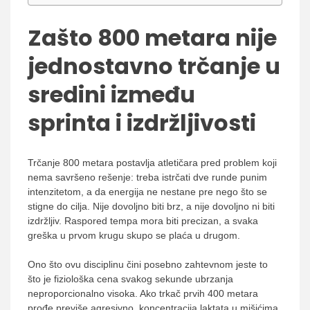
Zašto 800 metara nije
jednostavno trčanje u
sredini između
sprinta i izdržljivosti
Trčanje 800 metara postavlja atletičara pred problem koji
nema savršeno rešenje: treba istrčati dve runde punim
intenzitetom, a da energija ne nestane pre nego što se
stigne do cilja. Nije dovoljno biti brz, a nije dovoljno ni biti
izdržljiv. Raspored tempa mora biti precizan, a svaka
greška u prvom krugu skupo se plaća u drugom.
Ono što ovu disciplinu čini posebno zahtevnom jeste to
što je fiziološka cena svakog sekunde ubrzanja
neproporcionalno visoka. Ako trkač prvih 400 metara
prođe previše agresivno, koncentracija laktata u mišićima