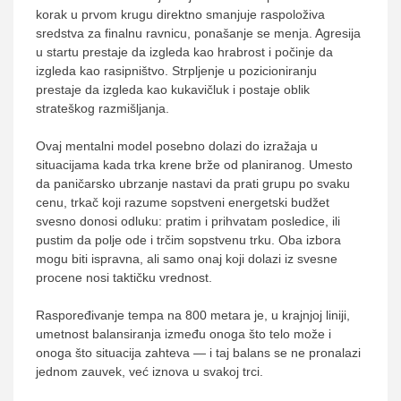
korak u prvom krugu direktno smanjuje raspoloživa
sredstva za finalnu ravnicu, ponašanje se menja. Agresija
u startu prestaje da izgleda kao hrabrost i počinje da
izgleda kao rasipništvo. Strpljenje u pozicioniranju
prestaje da izgleda kao kukavičluk i postaje oblik
strateškog razmišljanja.
Ovaj mentalni model posebno dolazi do izražaja u
situacijama kada trka krene brže od planiranog. Umesto
da paničarsko ubrzanje nastavi da prati grupu po svaku
cenu, trkač koji razume sopstveni energetski budžet
svesno donosi odluku: pratim i prihvatam posledice, ili
pustim da polje ode i trčim sopstvenu trku. Oba izbora
mogu biti ispravna, ali samo onaj koji dolazi iz svesne
procene nosi taktičku vrednost.
Raspoređivanje tempa na 800 metara je, u krajnjoj liniji,
umetnost balansiranja između onoga što telo može i
onoga što situacija zahteva — i taj balans se ne pronalazi
jednom zauvek, već iznova u svakoj trci.