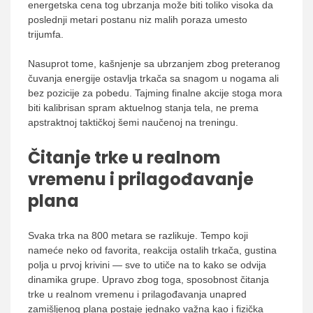
energetska cena tog ubrzanja može biti toliko visoka da
poslednji metari postanu niz malih poraza umesto
trijumfa.
Nasuprot tome, kašnjenje sa ubrzanjem zbog preteranog
čuvanja energije ostavlja trkača sa snagom u nogama ali
bez pozicije za pobedu. Tajming finalne akcije stoga mora
biti kalibrisan spram aktuelnog stanja tela, ne prema
apstraktnoj taktičkoj šemi naučenoj na treningu.
Čitanje trke u realnom
vremenu i prilagođavanje
plana
Svaka trka na 800 metara se razlikuje. Tempo koji
nameće neko od favorita, reakcija ostalih trkača, gustina
polja u prvoj krivini — sve to utiče na to kako se odvija
dinamika grupe. Upravo zbog toga, sposobnost čitanja
trke u realnom vremenu i prilagođavanja unapred
zamišljenog plana postaje jednako važna kao i fizička