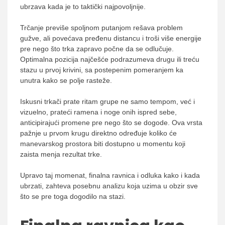
ubrzava kada je to taktički najpovoljnije.
Trčanje previše spoljnom putanjom rešava problem
gužve, ali povećava pređenu distancu i troši više energije
pre nego što trka zapravo počne da se odlučuje.
Optimalna pozicija najčešće podrazumeva drugu ili treću
stazu u prvoj krivini, sa postepenim pomeranjem ka
unutra kako se polje rasteže.
Iskusni trkači prate ritam grupe ne samo tempom, već i
vizuelno, prateći ramena i noge onih ispred sebe,
anticipirajući promene pre nego što se dogode. Ova vrsta
pažnje u prvom krugu direktno određuje koliko će
manevarskog prostora biti dostupno u momentu koji
zaista menja rezultat trke.
Upravo taj momenat, finalna ravnica i odluka kako i kada
ubrzati, zahteva posebnu analizu koja uzima u obzir sve
što se pre toga dogodilo na stazi.