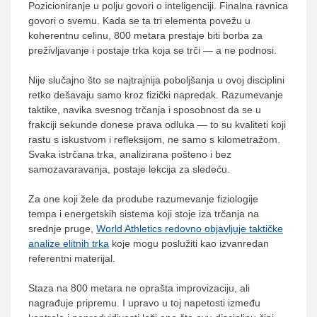
Pozicioniranje u polju govori o inteligenciji. Finalna ravnica
govori o svemu. Kada se ta tri elementa povežu u
koherentnu celinu, 800 metara prestaje biti borba za
preživljavanje i postaje trka koja se trči — a ne podnosi.
Nije slučajno što se najtrajnija poboljšanja u ovoj disciplini
retko dešavaju samo kroz fizički napredak. Razumevanje
taktike, navika svesnog trčanja i sposobnost da se u
frakciji sekunde donese prava odluka — to su kvaliteti koji
rastu s iskustvom i refleksijom, ne samo s kilometražom.
Svaka istrčana trka, analizirana pošteno i bez
samozavaravanja, postaje lekcija za sledeću.
Za one koji žele da prodube razumevanje fiziologije
tempa i energetskih sistema koji stoje iza trčanja na
srednje pruge,
World Athletics redovno objavljuje taktičke
analize elitnih trka
koje mogu poslužiti kao izvanredan
referentni materijal.
Staza na 800 metara ne oprašta improvizaciju, ali
nagrađuje pripremu. I upravo u toj napetosti između