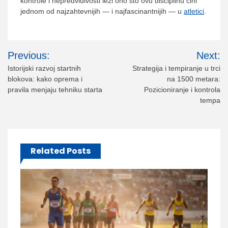
kontrole i nepredvidivosti leži ono što ovu disciplinu čini
jednom od najzahtevnijih — i najfascinantnijih — u
atletici
.
Post
Previous:
Next:
navigation
Istorijski razvoj startnih
Strategija i tempiranje u trci
blokova: kako oprema i
na 1500 metara:
pravila menjaju tehniku starta
Pozicioniranje i kontrola
tempa
Related Posts