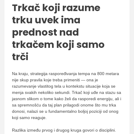
Trkač koji razume
trku uvek ima
prednost nad
trkačem koji samo
trči
Na kraju, strategija raspoređivanja tempa na 800 metara
nije skup pravila koje treba primeniti — ona je
razumevanje vlastitog tela u kontekstu situacije koja se
menja svakih nekoliko sekundi. Trkač koji uđe na stazu sa
jasnom slikom o tome kako želi da rasporedi energiju, ali i
sa spremnošću da taj plan prilagodi onome što mu trka
donosi, nalazi se u fundamentalno boljoj poziciji od onog
koji samo reaguje.
Razlika između prvog i drugog kruga govori o disciplini.