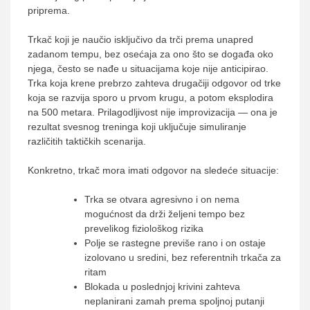
priprema.
Trkač koji je naučio isključivo da trči prema unapred
zadanom tempu, bez osećaja za ono što se događa oko
njega, često se nađe u situacijama koje nije anticipirao.
Trka koja krene prebrzo zahteva drugačiji odgovor od trke
koja se razvija sporo u prvom krugu, a potom eksplodira
na 500 metara. Prilagodljivost nije improvizacija — ona je
rezultat svesnog treninga koji uključuje simuliranje
različitih taktičkih scenarija.
Konkretno, trkač mora imati odgovor na sledeće situacije:
Trka se otvara agresivno i on nema
mogućnost da drži željeni tempo bez
prevelikog fiziološkog rizika
Polje se rastegne previše rano i on ostaje
izolovano u sredini, bez referentnih trkača za
ritam
Blokada u poslednjoj krivini zahteva
neplanirani zamah prema spoljnoj putanji