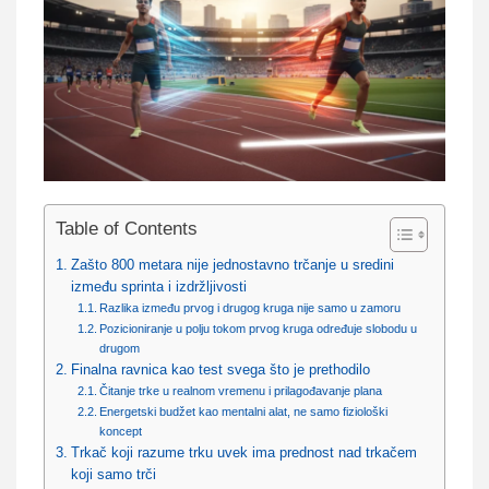
Table of Contents
Zašto 800 metara nije jednostavno trčanje u sredini
između sprinta i izdržljivosti
Razlika između prvog i drugog kruga nije samo u zamoru
Pozicioniranje u polju tokom prvog kruga određuje slobodu u
drugom
Finalna ravnica kao test svega što je prethodilo
Čitanje trke u realnom vremenu i prilagođavanje plana
Energetski budžet kao mentalni alat, ne samo fiziološki
koncept
Trkač koji razume trku uvek ima prednost nad trkačem
koji samo trči