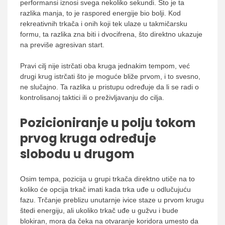
performansi iznosi svega nekoliko sekundi. Što je ta
razlika manja, to je raspored energije bio bolji. Kod
rekreativnih trkača i onih koji tek ulaze u takmičarsku
formu, ta razlika zna biti i dvocifrena, što direktno ukazuje
na previše agresivan start.
Pravi cilj nije istrčati oba kruga jednakim tempom, već
drugi krug istrčati što je moguće bliže prvom, i to svesno,
ne slučajno. Ta razlika u pristupu određuje da li se radi o
kontrolisanoj taktici ili o preživljavanju do cilja.
Pozicioniranje u polju tokom
prvog kruga određuje
slobodu u drugom
Osim tempa, pozicija u grupi trkača direktno utiče na to
koliko će opcija trkač imati kada trka uđe u odlučujuću
fazu. Trčanje preblizu unutarnje ivice staze u prvom krugu
štedi energiju, ali ukoliko trkač uđe u gužvu i bude
blokiran, mora da čeka na otvaranje koridora umesto da