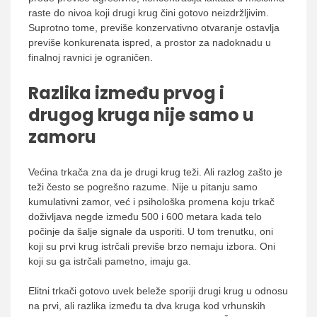
raste do nivoa koji drugi krug čini gotovo neizdržljivim.
Suprotno tome, previše konzervativno otvaranje ostavlja
previše konkurenata ispred, a prostor za nadoknadu u
finalnoj ravnici je ograničen.
Razlika između prvog i
drugog kruga nije samo u
zamoru
Većina trkača zna da je drugi krug teži. Ali razlog zašto je
teži često se pogrešno razume. Nije u pitanju samo
kumulativni zamor, već i psihološka promena koju trkač
doživljava negde između 500 i 600 metara kada telo
počinje da šalje signale da usporiti. U tom trenutku, oni
koji su prvi krug istrčali previše brzo nemaju izbora. Oni
koji su ga istrčali pametno, imaju ga.
Elitni trkači gotovo uvek beleže sporiji drugi krug u odnosu
na prvi, ali razlika između ta dva kruga kod vrhunskih